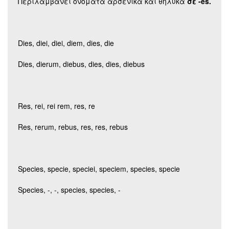
Περιλαμβάνει ονόματα αρσενικά και θηλυκά
σε -
es.
Dies, diei, diei, diem, dies, die
Dies, dierum, diebus, dies, dies, diebus
Res, rei, rei rem, res, re
Res, rerum, rebus, res, res, rebus
Species, specie, speciei, speciem, species, specie
Species, -, -, species, species, -