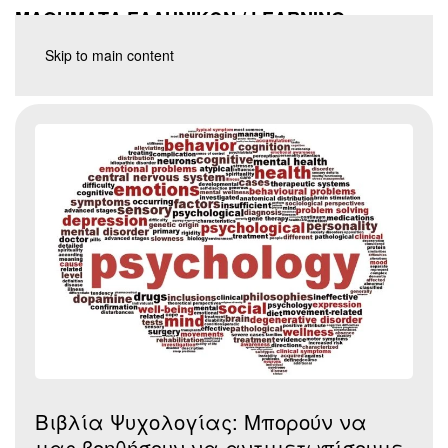
ΜΑΘΗΜΑΤΑ ΕΛΛΗΝΙΚΩΝ / LEARNING
GREEK
Skip to main content
Βιβλία Ψυχολογίας: Μπορούν να
μας βοηθήσουν να αντιμετωπίσουμε