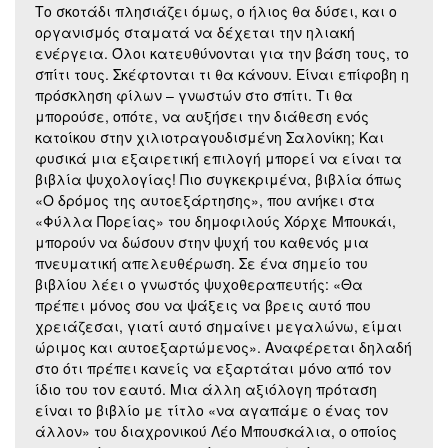
Το σκοτάδι πλησιάζει όμως, ο ήλιος θα δύσει, και ο
οργανισμός σταματά να δέχεται την ηλιακή
ενέργεια. Όλοι κατευθύνονται για την βάση τους, το
σπίτι τους. Σκέφτονται τι θα κάνουν. Είναι επίφοβη η
πρόσκληση φίλων – γνωστών στο σπίτι. Τι θα
μπορούσε, οπότε, να αυξήσει την διάθεση ενός
κατοίκου στην χιλιοτραγουδισμένη Σαλονίκη; Και
φυσικά μια εξαιρετική επιλογή μπορεί να είναι τα
βιβλία ψυχολογίας! Πιο συγκεκριμένα, βιβλία όπως
«Ο δρόμος της αυτοεξάρτησης», που ανήκει στα
«Φύλλα Πορείας» του δημοφιλούς Χόρχε Μπουκάι,
μπορούν να δώσουν στην ψυχή του καθενός μια
πνευματική απελευθέρωση. Σε ένα σημείο του
βιβλίου λέει ο γνωστός ψυχοθεραπευτής: «Θα
πρέπει μόνος σου να ψάξεις να βρεις αυτό που
χρειάζεσαι, γιατί αυτό σημαίνει μεγαλώνω, είμαι
ώριμος και αυτοεξαρτώμενος». Αναφέρεται δηλαδή
στο ότι πρέπει κανείς να εξαρτάται μόνο από τον
ίδιο του τον εαυτό. Μια άλλη αξιόλογη πρόταση
είναι το βιβλίο με τίτλο «να αγαπάμε ο ένας τον
άλλον» του διαχρονικού Λέο Μπουσκάλια, ο οποίος