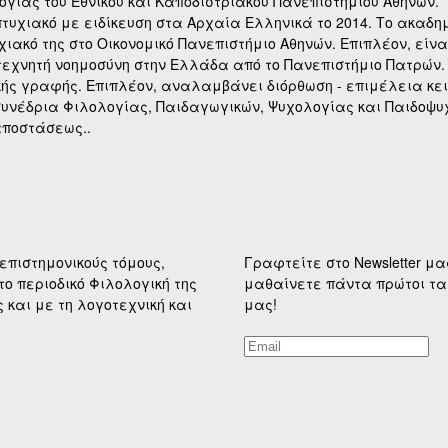
γίας του Εθνικού και Καποδιστριακού Πανεπιστημίου Αθηνών.
τυχιακό με ειδίκευση στα Αρχαία Ελληνικά το 2014. Το ακαδη
ιακό της στο Οικονομικό Πανεπιστήμιο Αθηνών. Επιπλέον, είνα
 τεχνητή νοημοσύνη στην Ελλάδα από το Πανεπιστήμιο Πατρών.
κής γραφής. Επιπλέον, αναλαμβάνει διόρθωση - επιμέλεια κε
συνέδρια Φιλολογίας, Παιδαγωγικών, Ψυχολογίας και Παιδοψ
αποστάσεως..
επιστημονικούς τόμους,
Γραφτείτε στο Newsletter μα
το περιοδικό Φιλολογική της
μαθαίνετε πάντα πρώτοι τα
και με τη λογοτεχνική και
μας!