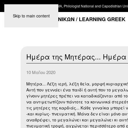
#ACWA. Athena N. Malapani MA, Philologist National and Capodistrian Univ
Skip to main content
ΜΑΘΗΜΑΤΑ ΕΛΛΗΝΙΚΩΝ / LEARNING GREEK
Ημέρα της Μητέρας... Ημέρα
10 Μαΐου 2020
Μητέρα... Λέξη ιερή, λέξη θεία, μορφή κυριαρχικ
Αυτή που γεννάει ένα παιδί ή αυτή που το μεγαλώ
γίνουν μητέρες πρέπει να καταδικάζονται από το
να αντιμετωπίζουν πάντοτε τα κοινωνικά στερεότ
τις μητέρες της καρδιάς... Κάθε γυναίκα μπορεί ν
-και κυρίως- πνευματική. Μάνα δεν είναι μόνο αυ
αναθρέφει, το μεγαλώνει και μεγαλώνει κι αυτή μ
πνευματική τροφή, αγχώνεται περισσότερο από εκ