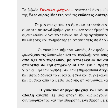
Το βιβλίο
Γυναίκα ψάχνει…
αποτελεί ένα μυθι
της
Ελεονώρας Μελέτη
από τις
εκδόσεις Διόπτ
Σε μία εποχή που τα έμφυλα στερεότυπα θεωρ
είμαστε σε καλό δρόμο για την καταπολέμησή το
εξακολουθούν να παλεύουν, να διαμαρτύρονται 
καλύτερες και πληρέστερες απαντήσεις σε όλα
Οι γυναίκες σήμερα λοιπόν, δεν φοβούνται 
φωνάξουν τις δυσκολίες και τα προβλήματά του
από ό,τι στο παρελθόν, με αποτέλεσμα να αν
επιτρέπει να την επηρεάζουν.
Επομένως, πρέπει
για να μην την αφήσει να την επηρεάσουν στερ
και μεταδίδονται ταχύτατα, έστω και συγκεκαλ
και φυσικά από τα μέσα μαζικής επικοινωνίας και
Η γυναίκα σήμερα ψάχνει και τον σ
άδολη αγάπη
. Σε μια εποχή που κυριαρχούν
συντροφικότητα και την ισορροπημένη σχέση με 