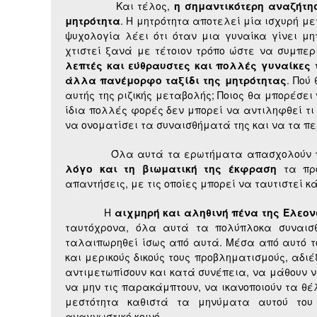
Και τέλος,
η σημαντικότερη αναζήτη
μητρότητα
. Η μητρότητα αποτελεί μία ισχυρή με
ψυχολογία λέει ότι όταν μια γυναίκα γίνει μη
χτιστεί ξανά με τέτοιον τρόπο ώστε να συμπερι
λεπτές και εύθραυστες και πολλές γυναίκες 
άλλα πανέμορφο ταξίδι της μητρότητας
. Πού
αυτής της ριζικής μεταβολής; Ποιος θα μπορέσει
ίδια πολλές φορές δεν μπορεί να αντιληφθεί τι 
να ονοματίσει τα συναισθήματά της και να τα π
Όλα αυτά τα ερωτήματα απασχολούν τη 
λόγο και τη βιωματική της έκφραση
τα προ
απαντήσεις, με τις οποίες μπορεί να ταυτιστεί κ
Η
αιχμηρή και αληθινή πένα της Ελεο
ταυτόχρονα, όλα αυτά τα πολύπλοκα συναισθ
ταλαιπωρηθεί ίσως από αυτά. Μέσα από αυτό το
και μερικούς δικούς τους προβληματισμούς, αδι
αντιμετωπίσουν και κατά συνέπεια, να μάθουν να
να μην τις παρακάμπτουν, να ικανοποιούν τα θέ
μεστότητα καθιστά τα μηνύματα αυτού του
αναγνωστικό κοινό.