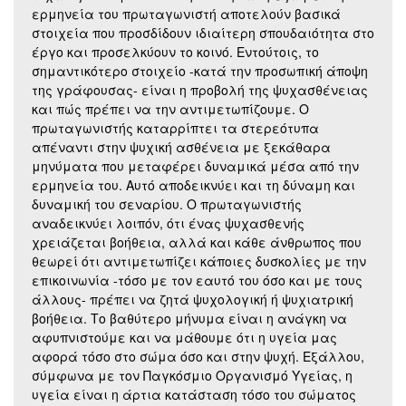
ερμηνεία του πρωταγωνιστή αποτελούν βασικά
στοιχεία που προσδίδουν ιδιαίτερη σπουδαιότητα στο
έργο και προσελκύουν το κοινό. Εντούτοις, το
σημαντικότερο στοιχείο -κατά την προσωπική άποψη
της γράφουσας- είναι η προβολή της ψυχασθένειας
και πώς πρέπει να την αντιμετωπίζουμε. Ο
πρωταγωνιστής καταρρίπτει τα στερεότυπα
απέναντι στην ψυχική ασθένεια με ξεκάθαρα
μηνύματα που μεταφέρει δυναμικά μέσα από την
ερμηνεία του. Αυτό αποδεικνύει και τη δύναμη και
δυναμική του σεναρίου. Ο πρωταγωνιστής
αναδεικνύει λοιπόν, ότι ένας ψυχασθενής
χρειάζεται βοήθεια, αλλά και κάθε άνθρωπος που
θεωρεί ότι αντιμετωπίζει κάποιες δυσκολίες με την
επικοινωνία -τόσο με τον εαυτό του όσο και με τους
άλλους- πρέπει να ζητά ψυχολογική ή ψυχιατρική
βοήθεια. Το βαθύτερο μήνυμα είναι η ανάγκη να
αφυπνιστούμε και να μάθουμε ότι η υγεία μας
αφορά τόσο στο σώμα όσο και στην ψυχή. Εξάλλου,
σύμφωνα με τον Παγκόσμιο Οργανισμό Υγείας, η
υγεία είναι η άρτια κατάσταση τόσο του σώματος